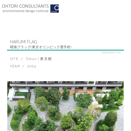
Skip
to
content
HARUMI FLAG
晴海フラッグ(東京オリンピック選手村)
RESIDENTIAL
SITE / Tokyo | 東京都
YEAR / 2024